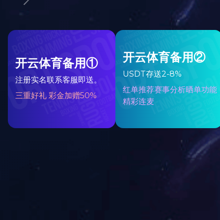
【公司动态】我司
为深入推进江西省制造业重点产业链现代化建设“126
先进制造业集群竞赛决赛工作。
上饶市铜基新材料先进制造业集群成功入围全省八个
指导下，积极应对、提前谋划、全力备战！该项目由我司