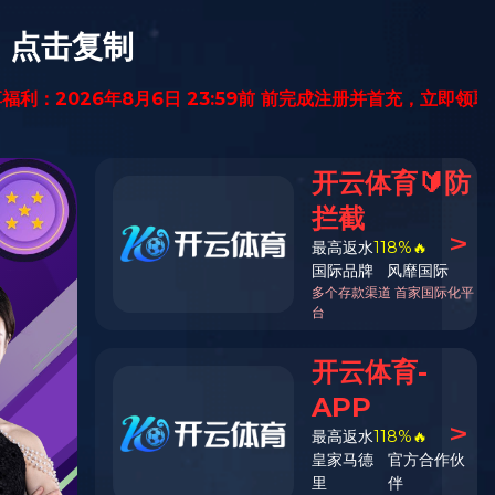
招聘
在线留言
联系我们