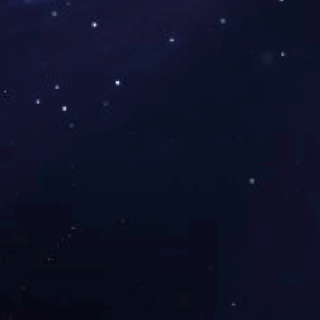
上一篇：无
下一篇：【公司动态】202
服务热线
0791—88506035
企业概况
MK体育
联系我们
信息
·（china）官方网
站
公司简介
联系方式
在线
新闻资讯
MK SPORTS
资质荣誉
人才招聘