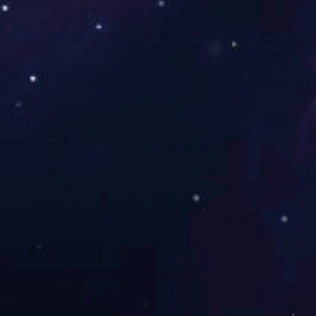
服务热线
0791—88506035