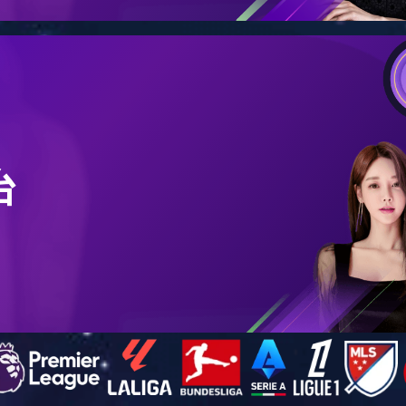
险评估
能源审计报告
实施方案
产业发展规划
产业集群发展规划
造
扩区调区
政策咨询