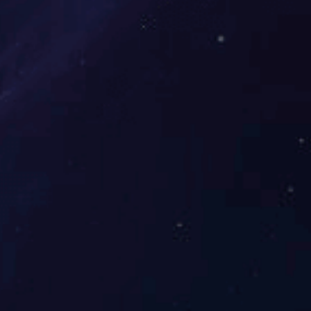
上一篇：无 下一篇：无