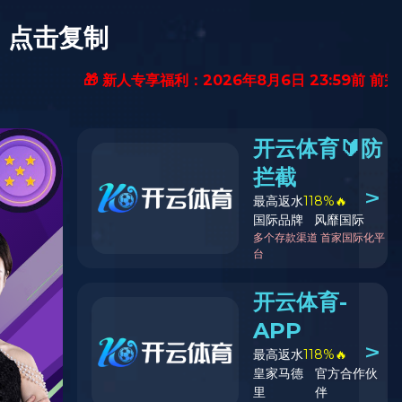
招聘
在线留言
联系我们