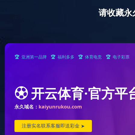
网站首页
MK SPORTS
MK S